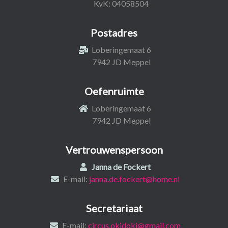
KvK: 04058504
Postadres
Loberingemaat 6
7942 JD Meppel
Oefenruimte
Loberingemaat 6
7942 JD Meppel
Vertrouwenspersoon
Janna de Fockert
E-mail:
janna.de.fockert@home.nl
Secretariaat
E-mail:
circus.okidoki@gmail.com