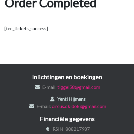
Order Completed
[tec_tickets_success]
Inlichtingen en boekingen
E-mail:
tiggel58@gmail.com
Yentl Hijmans
E-mail:
circus.okidoki@gmail.com
Financiële gegevens
RSIN: 808217987